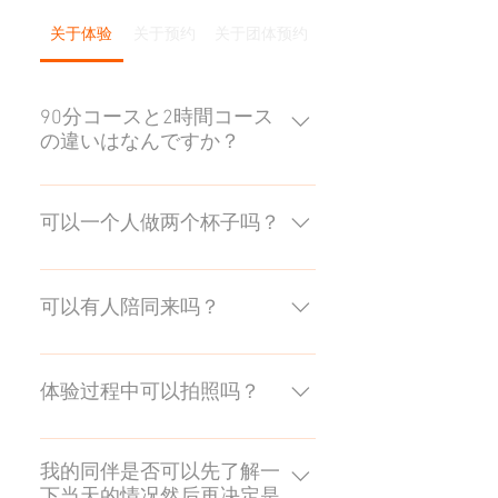
关于体验
关于预约
关于团体预约
90分コースと2時間コース
の違いはなんですか？
どちらも体験の内容は同じです。
2時間コースは作業時間が30分多
可以一个人做两个杯子吗？
くなるため、時間をかけてゆった
り作成されたい方におすすめで
是的，可以。一般一次的课程时间
す。時間帯によっては90分コース
只够制作一个玻璃杯，因此我们建
可以有人陪同来吗？
と開始時間が異なりますのでご注
议预约两次课程或参加两小时的课
意ください。
程。
一组客人最多可有一位不参加体验
的客人陪同。请注意，由于房间较
体验过程中可以拍照吗？
小，如果陪同的客人有超过两人，
您可能需要在走廊等候或离开房间
照片可以由参与者自己拍摄，也可
在外面等候。
以由参与者和另一位摄影师拍摄。
我的同伴是否可以先了解一
下当天的情况然后再决定是