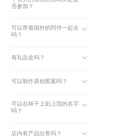
如果您使用三脚架或有两名以上的
否参加？
摄影师，我们需要为您预留包场房
间，因此请提前联系我们。
如果有空位，您可以当天加入。这
取决于预订情况，因此请联系我
可以带着国外的同伴一起去
吗？
们。
我们可以用日语、英语和中文为您
提供帮助。如有需要请提前联系我
有礼品盒吗？
们，因为我们需要协调店内工作人
员为您服务。如果使用以上三种语
礼品盒需收费。我们提供免费礼品
言以外的客人需要有翻译的翻译人
包装，请随时联系我们。请注意，
可以制作原创图案吗？
员陪同参加。
周末和节假日下午 5:30 之后我们无
法接待客人。如果您想体验17:00的
由于工具的性质，存在一些局限
场次，请提前告知工作人员。
性，但我们会尽力满足您的要求。
可以在杯子上刻上我的名字
吗？
体验过程中，可以在杯子刻上您的
姓名首字母或简单的名字，教练也
店内有产品出售吗？
可以收费在切割玻璃上刻上您的名